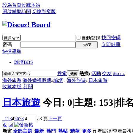
設為首頁
收藏本站
開啟輔助訪問
切換到窄版
找回密碼
自動登錄
密碼
立即註冊
登錄
快捷導航
論壇
BBS
搜索
熱搜:
活動
交友
discuz
搜索
海外旅遊,海外婚禮假期
»
論壇
›
海外旅遊
›
日本旅遊
收藏本版
|
訂閱
日本旅遊
今日:
0
|
主題:
153
|
排名
1
2
3
4
5
6
7
8
/ 8 頁
下一頁
返 回
新窗
全部主題
最新
熱門
熱帖
精華
更多
作者
回復/查看
最後