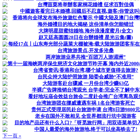
台灣苗栗将举辦客家桐花婚禮 征求百對佳偶
中國遊客看完日本婚禮,回國后不忍直视,遊客:你管这叫
香港将向全球发布海外旅遊红色警示 中國大陆及澳门台灣
海外婚禮目的地大揭秘 这份清单你怎能错过
大牌明星甜蜜结婚地 海外浪漫度蜜月(全文)
赵又廷高圆圆28日在台辦婚禮 星光云集(圖)
每经17点丨山东寿光部分蔬菜大棚被淹;载大陆旅游团客车在台
台湾旅游景点,开发多沧桑
两岸旅游业界共推“百团万人游湄洲”
第十一届海峡两岸保生慈济文化旅游节昨开幕 海内外近200
台湾省资讯|香港和台湾,哪个城市更值得去旅游?
台民众持大陆护照旅游 陆委会威胁“不准用”
大陆游客赴台骤减 一月份台湾少赚63亿
半裸广告牌推销台湾观光 台学者:完全不了解中东
看好地坛庙会效益台旅会二度赴会推广台湾离岛观
台湾旅游团在挪威遭遇车祸 1名台湾游客死亡
贵州正式受理居民赴台旅游申请 台湾8日游9800元
老乡在国外不敢相见 全世界都流行坑中国游客
目的地产品还有什么入口?「呀觅旅行网」用双语菜单切
中国人最爱的海外旅游地,终于可以坐高铁去了!
下一頁 »