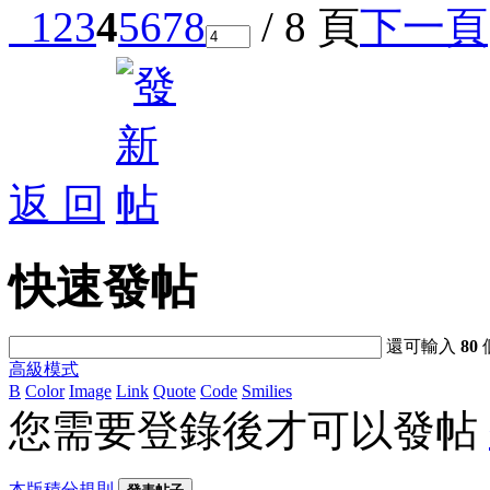
1
2
3
4
5
6
7
8
/ 8 頁
下一頁
返 回
快速發帖
還可輸入
80
高級模式
B
Color
Image
Link
Quote
Code
Smilies
您需要登錄後才可以發帖
本版積分規則