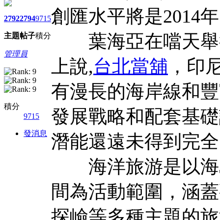
創匯水平將是2014年
2792
2794
9715
葉海亞在噹天舉行的
主題
帖子
積分
管理員
上說,
台北當舖
，印
有漫長的海岸線和豐
積分
發展戰略和配套基礎
9715
發消息
潛能還遠未得到完全
海洋旅游是以海島
間為活動範圍，涵蓋
探嶮等多種主題的旅