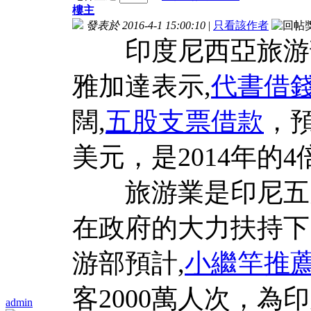
樓主
發表於 2016-4-1 15:00:10
|
只看該作者
印度尼西亞旅游部長
雅加達表示,
代書借
闊,
五股支票借款
，預
美元，是2014年的4
旅游業是印尼五大
在政府的大力扶持下
游部預計,
小繼竿推
客2000萬人次，為
admin