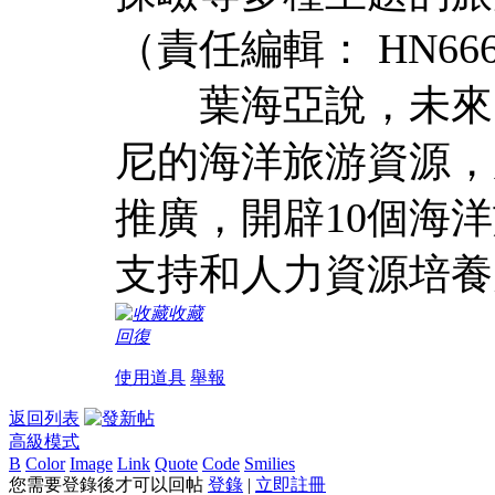
（責任編輯： HN66
葉海亞說，未來印
尼的海洋旅游資源，
推廣，開辟10個海
支持和人力資源培養
收藏
回復
使用道具
舉報
返回列表
高級模式
B
Color
Image
Link
Quote
Code
Smilies
您需要登錄後才可以回帖
登錄
|
立即註冊