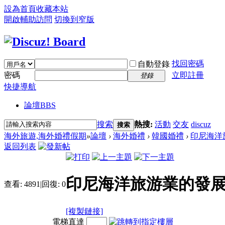
設為首頁
收藏本站
開啟輔助訪問
切換到窄版
找回密碼
自動登錄
密碼
立即註冊
登錄
快捷導航
論壇
BBS
搜索
熱搜:
活動
交友
discuz
搜索
海外旅遊,海外婚禮假期
»
論壇
›
海外婚禮
›
韓國婚禮
›
印尼海洋
返回列表
印尼海洋旅游業的發
查看:
4891
|
回復:
0
[複製鏈接]
電梯直達