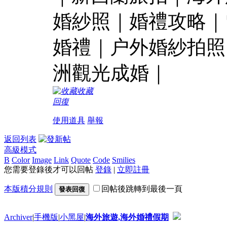
婚紗照｜婚禮攻略｜
婚禮｜户外婚紗拍照
洲觀光成婚｜
收藏
回復
使用道具
舉報
返回列表
高級模式
B
Color
Image
Link
Quote
Code
Smilies
您需要登錄後才可以回帖
登錄
|
立即註冊
本版積分規則
回帖後跳轉到最後一頁
發表回復
Archiver
|
手機版
|
小黑屋
|
海外旅遊,海外婚禮假期