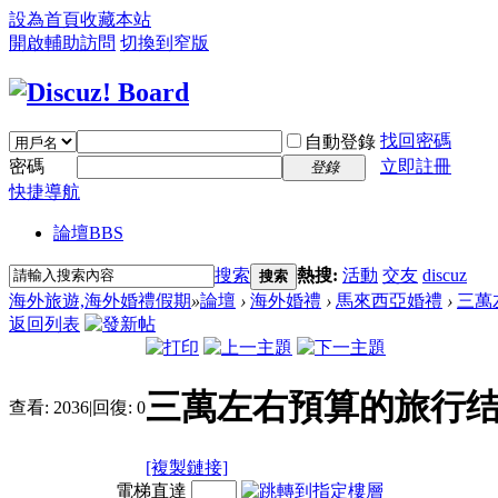
設為首頁
收藏本站
開啟輔助訪問
切換到窄版
找回密碼
自動登錄
密碼
立即註冊
登錄
快捷導航
論壇
BBS
搜索
熱搜:
活動
交友
discuz
搜索
海外旅遊,海外婚禮假期
»
論壇
›
海外婚禮
›
馬來西亞婚禮
›
三萬
返回列表
三萬左右預算的旅行结
查看:
2036
|
回復:
0
[複製鏈接]
電梯直達