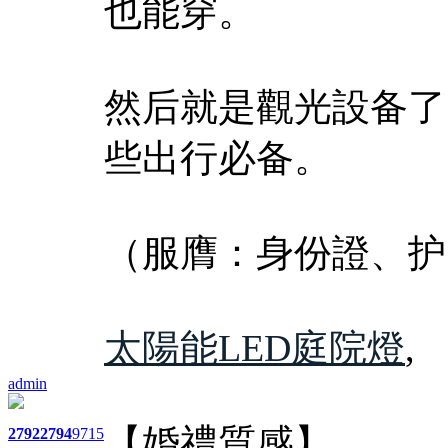
也能穿。
然后就是觀光設备了
些出行必备。
（服膺：身份證、护
太陽能LED庭院燈
,
admin
【婚禮質感】
2792
2794
9715