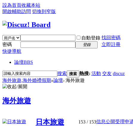
設為首頁
收藏本站
開啟輔助訪問
切換到窄版
找回密碼
自動登錄
密碼
立即註冊
登錄
快捷導航
論壇
BBS
搜索
熱搜:
活動
交友
discuz
搜索
海外旅遊,海外婚禮假期
»
論壇
›
海外旅遊
海外旅遊
日本旅遊
信息公開受理申请機
153
/ 153