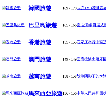
韓國旅遊
37岁TVB花旦宣布
169
/ 170
巴里島旅遊
秦淮河畔,沉浸式體
165
/ 166
香港旅遊
石家庄举行中醫适宜
155
/ 155
澳門旅遊
面瘫後淡出娱乐圈,
149
/ 149
越南旅遊
战争阴影下的“特殊婚
158
/ 158
馬來西亞旅遊
中華人民共和國执業
156
/ 156